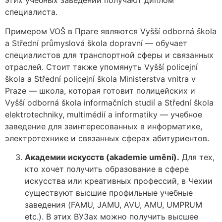
этих учебных заведений получают диплом
специалиста.
Примером VOŠ в Праге являются Vyšší odborná škola
a Střední průmyslová škola dopravní — обучает
специалистов для транспортной сферы и связанных
отраслей. Стоит также упомянуть Vyšší policejní
škola a Střední policejní škola Ministerstva vnitra v
Praze — школа, которая готовит полицейских и
Vyšší odborná škola informačních studií a Střední škola
elektrotechniky, multimédií a informatiky — учебное
заведение для заинтересованных в информатике,
электротехнике и связанных сферах абитуриентов.
Академии искусств (akademie umění).
Для тех,
кто хочет получить образование в сфере
искусства или креативных профессий, в Чехии
существуют высшие профильные учебные
заведения (FAMU, JAMU, AVU, AMU, UMPRUM
etc.). В этих ВУЗах можно получить высшее