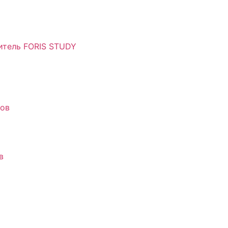
итель FORIS STUDY
сов
в