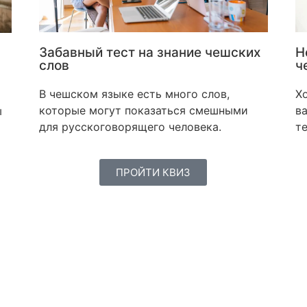
Н
Забавный тест на знание чешских
ч
слов
Хо
В чешском языке есть много слов,
в
которые могут показаться смешными
ы
т
для русскоговорящего человека.
ПРОЙТИ КВИЗ