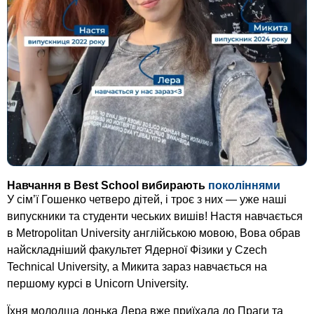
Навчання в Best School вибирають
поколіннями
У сім’ї Гошенко четверо дітей, і троє з них — уже наші
випускники та студенти чеських вишів! Настя навчається
в Metropolitan University англійською мовою, Вова обрав
найскладніший факультет Ядерної Фізики у Czech
Technical University, а Микита зараз навчається на
першому курсі в Unicorn University.
Їхня молодша донька Лера вже приїхала до Праги та