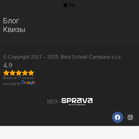
Блог
Квизы
© Copyright 2017 – 2025. Best School Company s.r.o.
4.9
Based on 77 reviews
powered by
SEO –