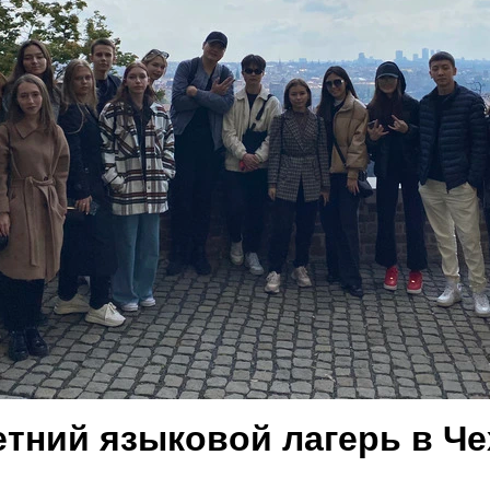
етний языковой лагерь в Ч