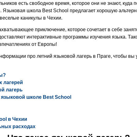
ьников есть свободное время, которое они не знают, куда п
о. Языковая школа Best School
предлагает хорошую альтерна
веселые каникулы в
Чехии
.
ахватывающее приключение, которое сочетает в себе занято
оставляют интерактивные программы изучения языка. Такое
о впечатлениях от Европы!
 информации про
летний языковой лагерь в Праге
, чтобы вы
лы?
х лагерей
ой лагерь
 языковой школе Best School
ool в Чехии
льных расходах