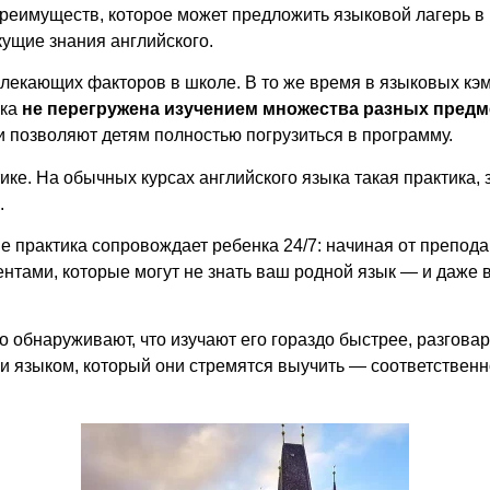
преимуществ, которое может предложить
языковой лагерь в
кущие знания английского.
лекающих факторов в школе. В то же время в языковых кэмп
нка
не перегружена изучением множества разных пред
и
позволяют детям полностью погрузиться в программу.
тике. На обычных курсах английского языка такая практика
.
не практика сопровождает ребенка 24/7: начиная от препод
ентами, которые могут не знать ваш родной язык — и даже
сто обнаруживают, что изучают его гораздо быстрее, разгов
 языком, который они стремятся выучить — соответствен