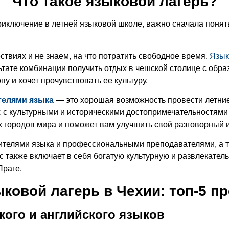
Что такое языковой лагерь
?
ключение в летней языковой школе, важно сначала понять,
ствиях и не знаем, на что потратить свободное время.
Язык
льтате комбинации получить отдых в чешской столице с об
опу и хочет прочувствовать ее культуру.
телями языка
— это хорошая возможность провести летние
 с культурными и историческими достопримечательностями
х городов мира и поможет вам улучшить свой разговорный 
ителями языка и профессиональными преподавателями, а т
 также включает в себя богатую культурную и развлекате
Праге.
ыковой лагерь в Чехии
: топ-5 
кого и английского языков