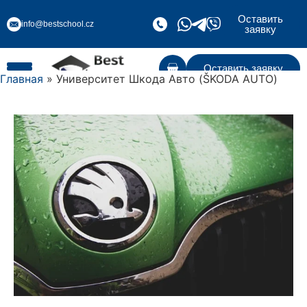
Оставить
info@bestschool.cz
заявку
Оставить заявку
Главная
» Университет Шкода Авто (ŠKODA AUTO)