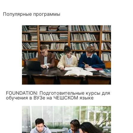
Все курсы
Среднее образование
Популярные программы
GREEN APPLE: Украинский лицей в Праге
Колледжи в Чехии для украинцев
Среднее образование для казахстанцев
Школы для украинцев
Учеба в Чехии для украинцев
Высшее образование
Экономическое образование в Чехии
Бизнес-образование в Чехии
Юридическое образование в Чехии
IT-образование в Чехии
Медицинское образование в Чехии
FOUNDATION: Подготовительные курсы для
Творческое образование в Чехии
обучения в ВУЗе на ЧЕШСКОМ языке
Техническое образование в Чехии
Чешский технический университет
Маркетинг, реклама, PR
Высшее образование (Казахстан)
Высшее образование (Украина)