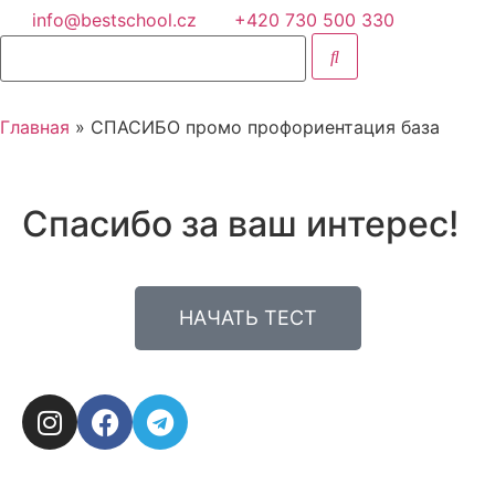
info@bestschool.cz
+420 730 500 330
Главная
» СПАСИБО промо профориентация база
ru
en
uk
Спасибо за ваш интерес!
Оставить заявку
НАЧАТЬ ТЕСТ
Назад
О нас