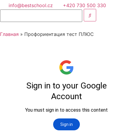
info@bestschool.cz
+420 730 500 330
Главная
» Профориентация тест ПЛЮС
ru
en
uk
Оставить заявку
Назад
О нас