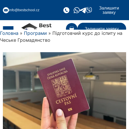
Залишити
info@bestschool.cz
заявку
Залишити заявку
Головна
»
Програми
» Підготовчий курс до іспиту на
Чеське Громадянство