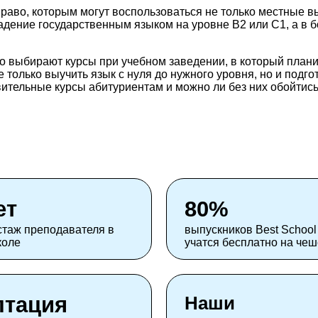
раво, которым могут воспользоваться не только местные в
дение государственным языком на уровне B2 или C1, а в 
о выбирают курсы при учебном заведении, в который план
не только выучить язык с нуля до нужного уровня, но и под
вительные курсы абитуриентам и можно ли без них обойтись
ет
80%
стаж преподавателя в
выпускников Best School
коле
учатся бесплатно на че
птация
Наши