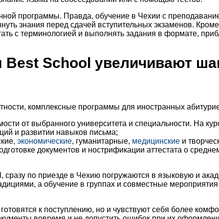
чной программы. Правда, обучение в Чехии с преподавание
ть знания перед сдачей вступительных экзаменов. Кроме т
ать с терминологией и выполнять задания в формате, приб
 Best School увеличивают ша
астности, комплексные программы для иностранных абитури
мости от выбранного университета и специальности. На курс
ций и развитии навыков письма;
ские,
экономические
, гуманитарные,
медицинские
и творчес
дготовке документов и нострификации аттестата о средне
, сразу по приезде в Чехию погружаются в языковую и акад
радициями, а обучение в группах и совместные мероприяти
 готовятся к поступлению, но и чувствуют себя более комф
кументы вовремя и не допустить ошибок при их оформлении