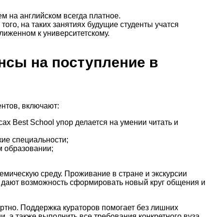
м на английском всегда платное.
ого, на таких занятиях будущие студенты учатся
лиженном к университетскому.
нсы на поступление в
ентов, включают:
ах Best School упор делается на умении читать и
кие специальности;
м образовании;
емическую среду. Проживание в стране и экскурсии
я дают возможность сформировать новый круг общения и
ортно. Поддержка кураторов помогает без лишних
, а также выполнить все требования конкретного вуза.