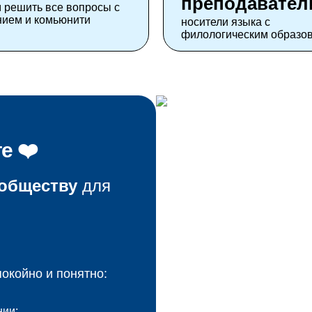
преподавател
 решить все вопросы с
ием и комьюнити
носители языка с
филологическим образо
е ❤️
ообществу
для
окойно и понятно:
нии;