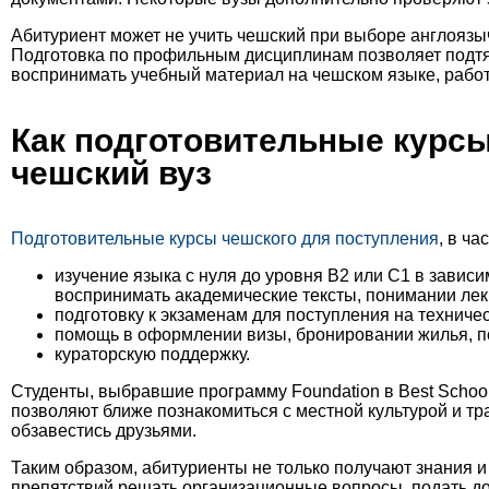
Абитуриент может не учить чешский при выборе англоязы
Подготовка по профильным дисциплинам позволяет подтяну
воспринимать учебный материал на чешском языке, работ
Как подготовительные курсы
чешский вуз
Подготовительные курсы чешского для поступления
, в ч
изучение языка с нуля до уровня B2 или С1 в зависи
воспринимать академические тексты, понимании лек
подготовку к экзаменам для поступления на техниче
помощь в оформлении визы, бронировании жилья, по
кураторскую поддержку.
Студенты, выбравшие программу Foundation в Best School
позволяют ближе познакомиться с местной культурой и т
обзавестись друзьями.
Таким образом, абитуриенты не только получают знания и
препятствий решать организационные вопросы, подать до