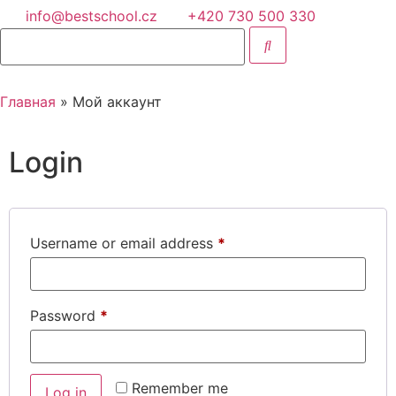
info@bestschool.cz
+420 730 500 330
Главная
» Мой аккаунт
ru
en
uk
Login
Оставить заявку
Username or email address
*
Password
*
Назад
Remember me
О нас
Log in