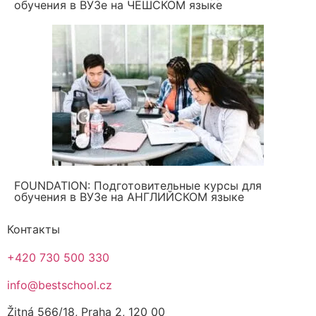
обучения в ВУЗе на ЧЕШСКОМ языке
ВУЗы для казахстанцев
ВУЗы для украинцев
Магистратура в Чехии
Нью-Йоркский университет в Праге
Все университеты
Проживание
Общежитие Fabrika
Общежитие Bro-coli
Общежитие Rooms 5
Каникулы
Летний языковой Лагерь в Чехии
FOUNDATION: Подготовительные курсы для
Образовательный тур в Чехию
обучения в ВУЗе на АНГЛИЙСКОМ языке
5 причин поехать в языковой лагерь
Летний лагерь с изучением чешского или
Контакты
английского языка
+420 730 500 330
Адаптация подростка в языковом лагере
info@bestschool.cz
Žitná 566/18, Praha 2, 120 00